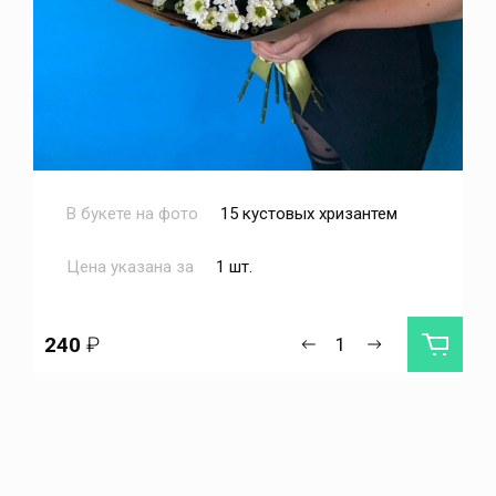
В букете на фото
15 кустовых хризантем
Цена указана за
1 шт.
240
₽