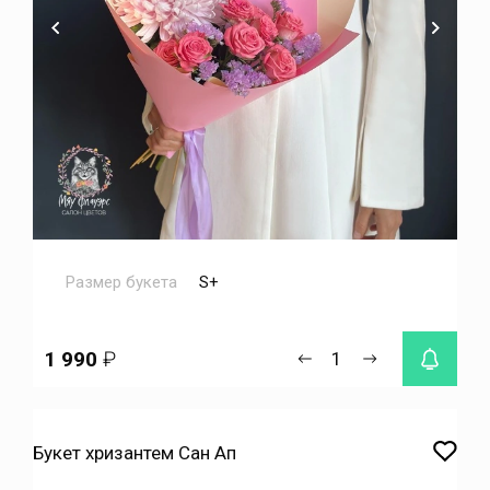
Размер букета
S+
1 990
₽
Букет хризантем Сан Ап